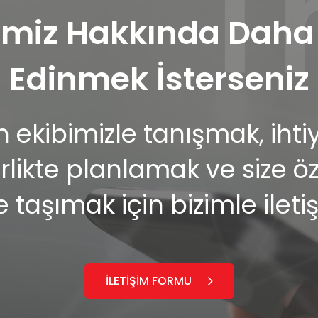
miz Hakkında Daha F
Edinmek İsterseniz
ekibimizle tanışmak, ihtiya
ikte planlamak ve size özel
e taşımak için bizimle ileti
İLETİŞİM FORMU