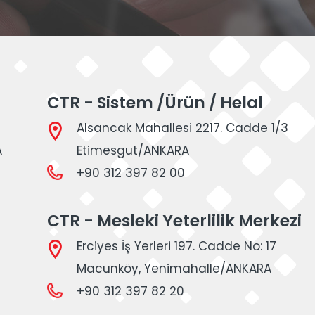
CTR - Sistem /Ürün / Helal
Alsancak Mahallesi 2217. Cadde 1/3
A
Etimesgut/ANKARA
+90 312 397 82 00
CTR - Mesleki Yeterlilik Merkezi
Erciyes İş Yerleri 197. Cadde No: 17
Macunköy, Yenimahalle/ANKARA
+90 312 397 82 20