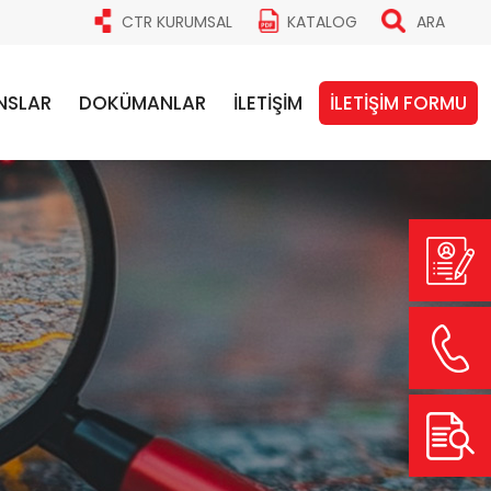
CTR KURUMSAL
KATALOG
ARA
NSLAR
DOKÜMANLAR
İLETİŞİM
İLETİŞİM FORMU