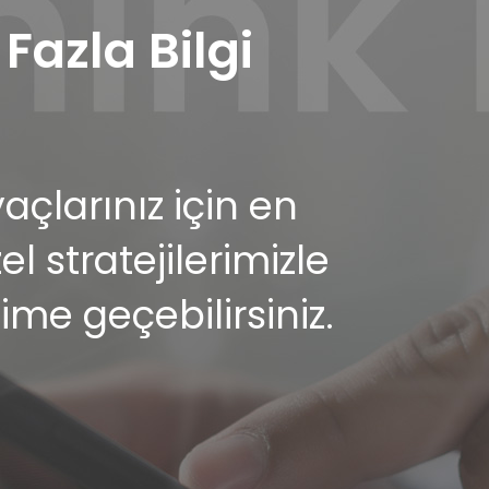
azla Bilgi
çlarınız için en
 stratejilerimizle
şime geçebilirsiniz.