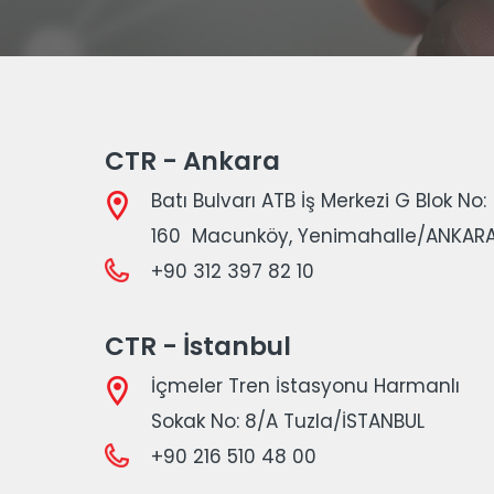
CTR - Ankara
Batı Bulvarı ATB İş Merkezi G Blok No:
160 Macunköy, Yenimahalle/ANKAR
+90 312 397 82 10
CTR - İstanbul
İçmeler Tren İstasyonu Harmanlı
Sokak No: 8/A Tuzla/İSTANBUL
+90 216 510 48 00